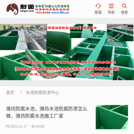



客服
导航
搜索
首页
水池防腐防渗中心

潍坊防腐水池，潍坊水池防腐防渗怎么
做，潍坊防腐水池施工厂家
2025-12-17
19162